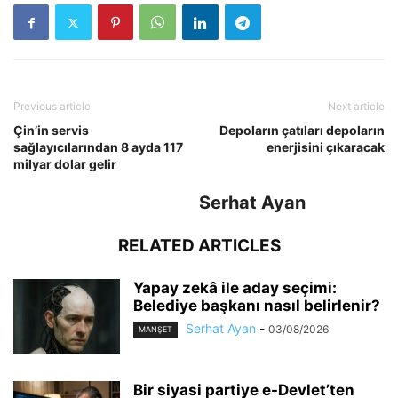
Previous article
Next article
Çin’in servis
Depoların çatıları depoların
sağlayıcılarından 8 ayda 117
enerjisini çıkaracak
milyar dolar gelir
Serhat Ayan
RELATED ARTICLES
Yapay zekâ ile aday seçimi:
Belediye başkanı nasıl belirlenir?
Serhat Ayan
-
03/08/2026
MANŞET
Bir siyasi partiye e-Devlet’ten