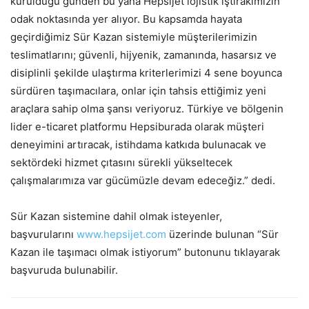
kurulduğu günden bu yana Hepsijet lojistik iştirakimizin
odak noktasında yer alıyor. Bu kapsamda hayata
geçirdiğimiz Sür Kazan sistemiyle müşterilerimizin
teslimatlarını; güvenli, hijyenik, zamanında, hasarsız ve
disiplinli şekilde ulaştırma kriterlerimizi 4 sene boyunca
sürdüren taşımacılara, onlar için tahsis ettiğimiz yeni
araçlara sahip olma şansı veriyoruz. Türkiye ve bölgenin
lider e-ticaret platformu Hepsiburada olarak müşteri
deneyimini artıracak, istihdama katkıda bulunacak ve
sektördeki hizmet çıtasını sürekli yükseltecek
çalışmalarımıza var gücümüzle devam edeceğiz.” dedi.
Sür Kazan sistemine dahil olmak isteyenler,
başvurularını
www.hepsijet.com
üzerinde bulunan “Sür
Kazan ile taşımacı olmak istiyorum” butonunu tıklayarak
başvuruda bulunabilir.