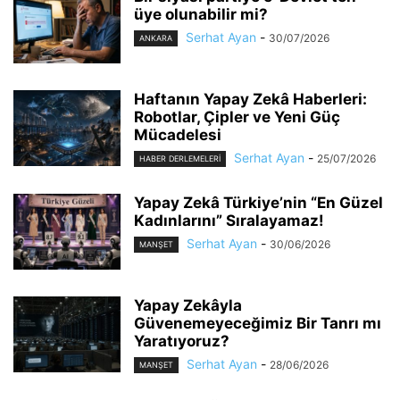
üye olunabilir mi?
Serhat Ayan
-
30/07/2026
ANKARA
Haftanın Yapay Zekâ Haberleri:
Robotlar, Çipler ve Yeni Güç
Mücadelesi
Serhat Ayan
-
25/07/2026
HABER DERLEMELERI
Yapay Zekâ Türkiye’nin “En Güzel
Kadınlarını” Sıralayamaz!
Serhat Ayan
-
30/06/2026
MANŞET
Yapay Zekâyla
Güvenemeyeceğimiz Bir Tanrı mı
Yaratıyoruz?
Serhat Ayan
-
28/06/2026
MANŞET