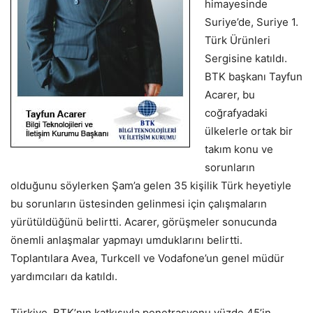
himayesinde
Suriye’de, Suriye 1.
Türk Ürünleri
Sergisine katıldı.
BTK başkanı Tayfun
Acarer, bu
coğrafyadaki
ülkelerle ortak bir
takım konu ve
sorunların
olduğunu söylerken Şam’a gelen 35 kişilik Türk heyetiyle
bu sorunların üstesinden gelinmesi için çalışmaların
yürütüldüğünü belirtti. Acarer, görüşmeler sonucunda
önemli anlaşmalar yapmayı umduklarını belirtti.
Toplantılara Avea, Turkcell ve Vodafone’un genel müdür
yardımcıları da katıldı.
Türkiye, BTK’nın katkısıyla penetrasyonu yüzde 45’in