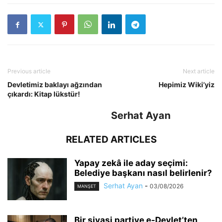
Previous article
Next article
Devletimiz baklayı ağzından
Hepimiz Wiki’yiz
çıkardı: Kitap lükstür!
Serhat Ayan
RELATED ARTICLES
Yapay zekâ ile aday seçimi:
Belediye başkanı nasıl belirlenir?
Serhat Ayan
-
03/08/2026
MANŞET
Bir siyasi partiye e-Devlet’ten