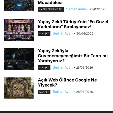
Mücadelesi
Serhat Ayan
-
25/07/2026
HABER DERLEMELERI
Yapay Zekâ Türkiye’nin “En Güzel
Kadınlarını” Sıralayamaz!
Serhat Ayan
-
30/06/2026
MANŞET
Yapay Zekâyla
Güvenemeyeceğimiz Bir Tanrı mı
Yaratıyoruz?
Serhat Ayan
-
28/06/2026
MANŞET
Açık Web Ölünce Google Ne
Yiyecek?
Serhat Ayan
-
28/06/2026
MANŞET