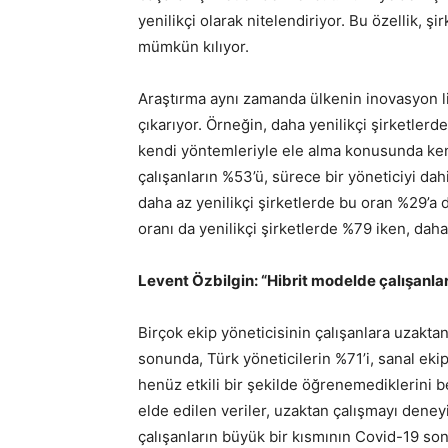
yenilikçi olarak nitelendiriyor. Bu özellik, şi
mümkün kılıyor.
Araştırma aynı zamanda ülkenin inovasyon lid
çıkarıyor. Örneğin, daha yenilikçi şirketlerd
kendi yöntemleriyle ele alma konusunda kend
çalışanların %53’ü, sürece bir yöneticiyi dahi
daha az yenilikçi şirketlerde bu oran %29’a
oranı da yenilikçi şirketlerde %79 iken, daha
Levent Özbilgin: “Hibrit modelde çalışanl
Birçok ekip yöneticisinin çalışanlara uzakta
sonunda, Türk yöneticilerin %71’i, sanal ekip
henüz etkili bir şekilde öğrenemediklerini 
elde edilen veriler, uzaktan çalışmayı dene
çalışanların büyük bir kısmının Covid-19 s