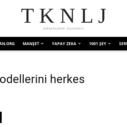
T K N L J
teknolojinin sessizleri
AN.ORG
MANŞET
YAPAY ZEKA
1001 ŞEY
SER
dellerini herkes