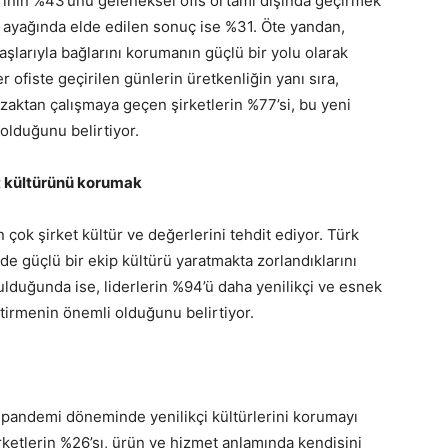
arının %43’ünü geleneksel ofis ortamı dışında geçirmek
a ayağında elde edilen sonuç ise %31. Öte yandan,
aşlarıyla bağlarını korumanın güçlü bir yolu olarak
ofiste geçirilen günlerin üretkenliğin yanı sıra,
; uzaktan çalışmaya geçen şirketlerin %77’si, bu yeni
olduğunu belirtiyor.
t kültürünü korumak
çok şirket kültür ve değerlerini tehdit ediyor. Türk
e güçlü bir ekip kültürü yaratmakta zorlandıklarını
rulduğunda ise, liderlerin %94’ü daha yenilikçi ve esnek
ştirmenin önemli olduğunu belirtiyor.
an pandemi döneminde yenilikçi kültürlerini korumayı
rketlerin %26’sı, ürün ve hizmet anlamında kendisini