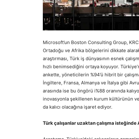
Microsoft’un Boston Consulting Group, KRC 
Ortadoğu ve Afrika bölgelerini dikkate alar
araştırması, Türk iş dünyasının esnek çalış
hızlı benimsediğini ortaya koyuyor. Türkiye’
ankette, yöneticilerin %94’ü hibrit bir çalış
İngiltere, Fransa, Almanya ve İtalya gibi Avr
arasında ise bu öngörü i%88 oranında kalıyor
inovasyonla şekillenen kurum kültürünün ve 
da kalıcı olacağına işaret ediyor.
Türk çalışanlar uzaktan çalışma isteğinde A