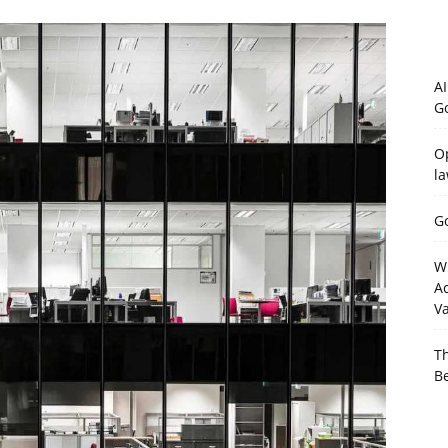
AI
G
Op
la
Go
W
Ac
V
Th
B