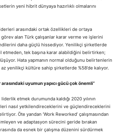
rketlerin yeni hibrit dünyaya hazırlıklı olmalarını
erleri arasındaki ortak özellikleri de ortaya
e görev alan Türk çalışanlar karar verme ve işlerini
ilerini daha güçlü hissediyor. Yenilikçi şirketlerde
l etmeden, tek başına karar alabildiğini belirtirken;
 düşüyor. Hata yapmanın normal olduğunu belirtenlerin
 az yenilikçi kültüre sahip şirketlerde %58’de kalıyor.
ar arasındaki uyumun yapıcı gücü çok önemli”
n liderlik etmek durumunda kaldığı 2020 yılının
leri nasıl yetkilendireceklerini ve güçlendireceklerini
belirtiyor. Öte yandan ‘Work Reworked’ çalışmasından
yimleyen ve adaptasyon sürecini geride bırakan
onrasında da esnek bir çalışma düzenini sürdürmek