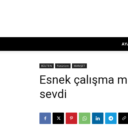
AY
BÜLTEN
Fütürizm
MANŞET
Esnek çalışma mo
sevdi