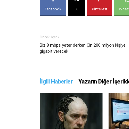
Facebook
X
Pinterest
What
Önceki İçerik
Biz 8 mbps yeter derken Çin 200 milyon kişiye
gigabit verecek
İlgili Haberler
Yazarın Diğer İçerikl