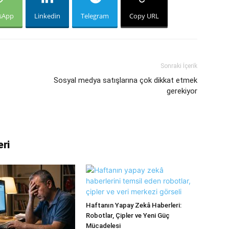
sApp
Linkedin
Telegram
Copy URL
Sonraki İçerik
Sosyal medya satışlarına çok dikkat etmek
gerekiyor
eri
Haftanın Yapay Zekâ Haberleri:
Robotlar, Çipler ve Yeni Güç
Mücadelesi