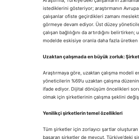
Araştırma, Türkiye’deki çalışanların zamanl
istediklerini gösteriyor; araştırmanın Avrup
çalışanlar ofiste geçirdikleri zamanı meslekt
görmeye devam ediyor. Üst düzey yöneticiler 
çalışan bağlılığını da artırdığını belirtirken
modelde eskisiye oranla daha fazla üretken 
Uzaktan çalışmada en büyük zorluk: Şirke
Araştırmaya göre, uzaktan çalışma modeli en 
yöneticilerin %69’u uzaktan çalışma düzenind
ifade ediyor. Dijital dönüşüm öncelikleri so
olmak için şirketlerinin çalışma şeklini deği
Yenilikçi şirketlerin temel özellikleri
Tüm şirketler için zorlayıcı şartlar oluştur
başaran şirketler de mevcut. Türkiye’deki şi