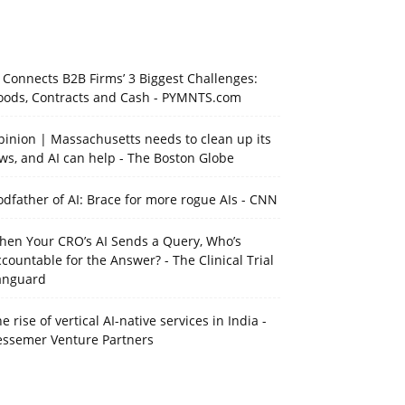
 Connects B2B Firms’ 3 Biggest Challenges:
oods, Contracts and Cash - PYMNTS.com
inion | Massachusetts needs to clean up its
ws, and AI can help - The Boston Globe
dfather of AI: Brace for more rogue AIs - CNN
hen Your CRO’s AI Sends a Query, Who’s
countable for the Answer? - The Clinical Trial
anguard
e rise of vertical AI-native services in India -
essemer Venture Partners