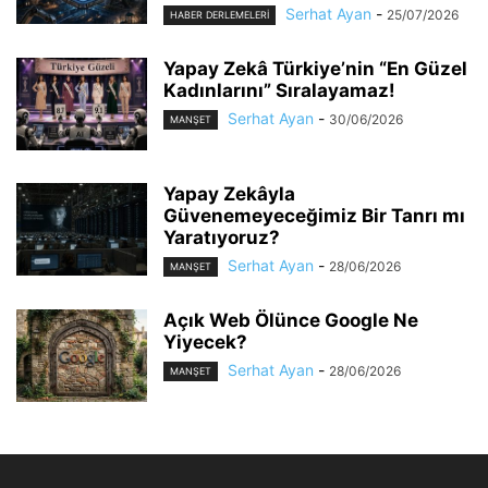
Serhat Ayan
-
25/07/2026
HABER DERLEMELERI
Yapay Zekâ Türkiye’nin “En Güzel
Kadınlarını” Sıralayamaz!
Serhat Ayan
-
30/06/2026
MANŞET
Yapay Zekâyla
Güvenemeyeceğimiz Bir Tanrı mı
Yaratıyoruz?
Serhat Ayan
-
28/06/2026
MANŞET
Açık Web Ölünce Google Ne
Yiyecek?
Serhat Ayan
-
28/06/2026
MANŞET