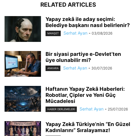
RELATED ARTICLES
Yapay zekâ ile aday seçimi:
Belediye başkanı nasıl belirlenir?
Serhat Ayan
-
03/08/2026
MANŞET
Bir siyasi partiye e-Devlet’ten
üye olunabilir mi?
Serhat Ayan
-
30/07/2026
ANKARA
Haftanın Yapay Zekâ Haberleri:
Robotlar, Çipler ve Yeni Güç
Mücadelesi
Serhat Ayan
-
25/07/2026
HABER DERLEMELERI
Yapay Zekâ Türkiye’nin “En Güzel
Kadınlarını” Sıralayamaz!