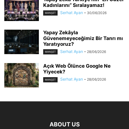
Kadınlarını” Sıralayamaz!
Serhat Ayan
-
30/06/2026
MANŞET
Yapay Zekâyla
Güvenemeyeceğimiz Bir Tanrı mı
Yaratıyoruz?
Serhat Ayan
-
28/06/2026
MANŞET
Açık Web Ölünce Google Ne
Yiyecek?
Serhat Ayan
-
28/06/2026
MANŞET
ABOUT US