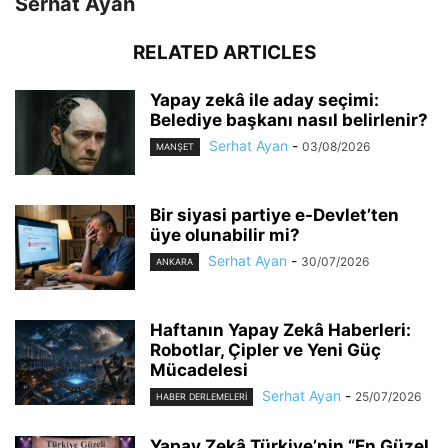
Serhat Ayan
RELATED ARTICLES
Yapay zekâ ile aday seçimi:
Belediye başkanı nasıl belirlenir?
Serhat Ayan
-
03/08/2026
MANŞET
Bir siyasi partiye e-Devlet’ten
üye olunabilir mi?
Serhat Ayan
-
30/07/2026
ANKARA
Haftanın Yapay Zekâ Haberleri:
Robotlar, Çipler ve Yeni Güç
Mücadelesi
Serhat Ayan
-
25/07/2026
HABER DERLEMELERI
Yapay Zekâ Türkiye’nin “En Güzel