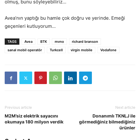
olmuş, bunu söyleyebiliriz…
Avea’nın yaptığı bu hamle çok doğru ve yerinde. Emeği
geçenleri kutluyorum…
TAGS
Avea
BTK
mvno
richard branson
sanal mobil operatör
Turkcell
virgin mobile
Vodafone
Previous article
Next article
M2M’siz elektrik sayacını
Donanımlı TKNLJ ile
okumaya 180 milyon verdik
görmediğiniz bilmediğiniz
ürünler