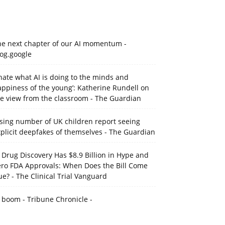
he next chapter of our AI momentum -
og.google
 hate what AI is doing to the minds and
ppiness of the young’: Katherine Rundell on
he view from the classroom - The Guardian
sing number of UK children report seeing
plicit deepfakes of themselves - The Guardian
 Drug Discovery Has $8.9 Billion in Hype and
ero FDA Approvals: When Does the Bill Come
e? - The Clinical Trial Vanguard
 boom - Tribune Chronicle -