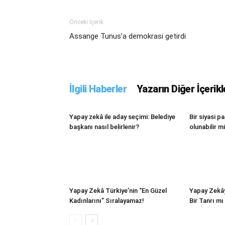
Önceki İçerik
Assange Tunus’a demokrasi getirdi
İlgili Haberler
Yazarın Diğer İçerikl
Yapay zekâ ile aday seçimi: Belediye
Bir siyasi p
başkanı nasıl belirlenir?
olunabilir m
Yapay Zekâ Türkiye’nin “En Güzel
Yapay Zekâ
Kadınlarını” Sıralayamaz!
Bir Tanrı m