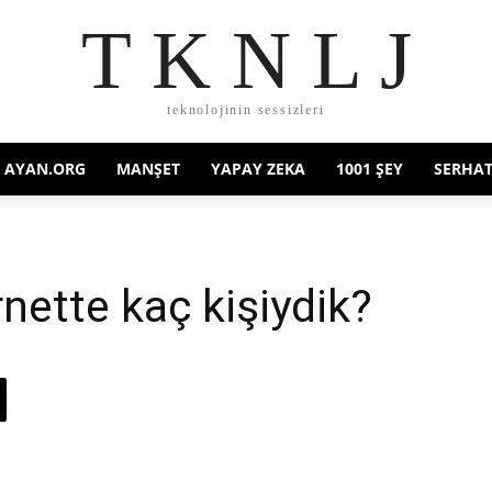
T K N L J
teknolojinin sessizleri
AYAN.ORG
MANŞET
YAPAY ZEKA
1001 ŞEY
SERHAT
rnette kaç kişiydik?