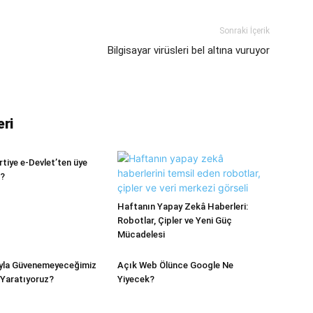
Sonraki İçerik
Bilgisayar virüsleri bel altına vuruyor
eri
artiye e-Devlet’ten üye
i?
Haftanın Yapay Zekâ Haberleri:
Robotlar, Çipler ve Yeni Güç
Mücadelesi
yla Güvenemeyeceğimiz
Açık Web Ölünce Google Ne
ı Yaratıyoruz?
Yiyecek?