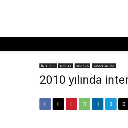
İNTERNET
MANŞET
KISA KISA
SOSYAL MEDYA
2010 yılında inte