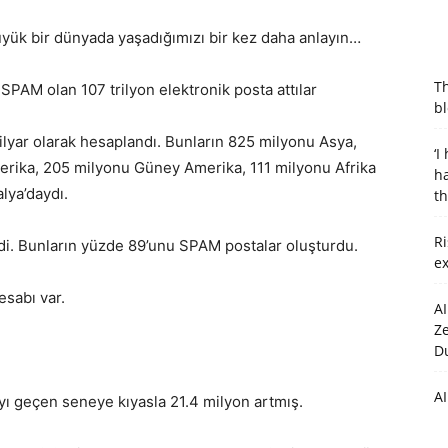
üyük bir dünyada yaşadığımızı bir kez daha anlayın…
T
 SPAM olan 107 trilyon elektronik posta attılar
bl
milyar olarak hesaplandı. Bunların 825 milyonu Asya,
‘I
rika, 205 milyonu Güney Amerika, 111 milyonu Afrika
ha
lya’daydı.
t
Ri
di. Bunların yüzde 89’unu SPAM postalar oluşturdu.
ex
esabı var.
AI
Z
Du
AI
ayı geçen seneye kıyasla 21.4 milyon artmış.