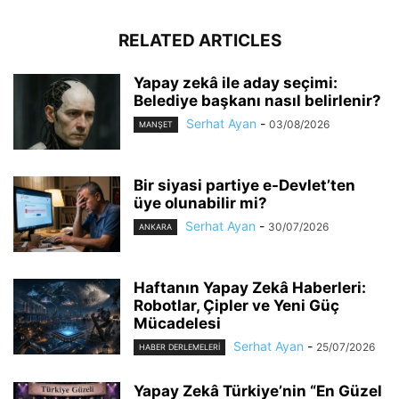
RELATED ARTICLES
Yapay zekâ ile aday seçimi:
Belediye başkanı nasıl belirlenir?
Serhat Ayan
-
03/08/2026
MANŞET
Bir siyasi partiye e-Devlet’ten
üye olunabilir mi?
Serhat Ayan
-
30/07/2026
ANKARA
Haftanın Yapay Zekâ Haberleri:
Robotlar, Çipler ve Yeni Güç
Mücadelesi
Serhat Ayan
-
25/07/2026
HABER DERLEMELERI
Yapay Zekâ Türkiye’nin “En Güzel