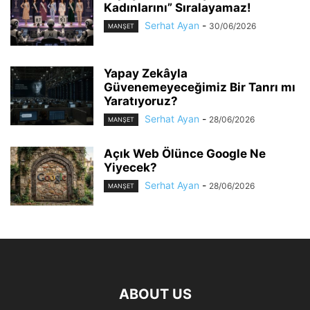
Kadınlarını” Sıralayamaz!
Serhat Ayan
-
30/06/2026
MANŞET
Yapay Zekâyla
Güvenemeyeceğimiz Bir Tanrı mı
Yaratıyoruz?
Serhat Ayan
-
28/06/2026
MANŞET
Açık Web Ölünce Google Ne
Yiyecek?
Serhat Ayan
-
28/06/2026
MANŞET
ABOUT US