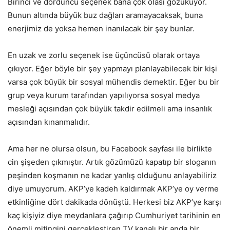
Birinci ve dördüncü seçenek bana çok olası gözüküyor.
Bunun altında büyük buz dağları aramayacaksak, buna
enerjimiz de yoksa hemen inanılacak bir şey bunlar.
En uzak ve zorlu seçenek ise üçüncüsü olarak ortaya
çıkıyor. Eğer böyle bir şey yapmayı planlayabilecek bir kişi
varsa çok büyük bir sosyal mühendis demektir. Eğer bu bir
grup veya kurum tarafından yapılıyorsa sosyal medya
mesleği açısından çok büyük takdir edilmeli ama insanlık
açısından kınanmalıdır.
Ama her ne olursa olsun, bu Facebook sayfası ile birlikte
cin şişeden çıkmıştır. Artık gözümüzü kapatıp bir sloganın
peşinden koşmanın ne kadar yanlış olduğunu anlayabiliriz
diye umuyorum. AKP’ye kadeh kaldırmak AKP’ye oy verme
etkinliğine dört dakikada dönüştü. Herkesi biz AKP’ye karşı
kaç kişiyiz diye meydanlara çağırıp Cumhuriyet tarihinin en
önemli mitingini gerçekleştiren TV kanalı bir anda bir