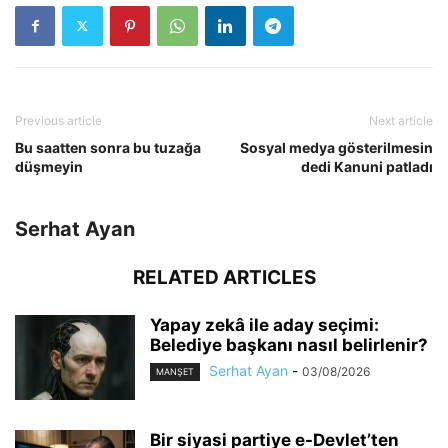
Previous article
Next article
Bu saatten sonra bu tuzağa
Sosyal medya gösterilmesin
düşmeyin
dedi Kanuni patladı
Serhat Ayan
RELATED ARTICLES
Yapay zekâ ile aday seçimi:
Belediye başkanı nasıl belirlenir?
Serhat Ayan
-
03/08/2026
MANŞET
Bir siyasi partiye e-Devlet’ten