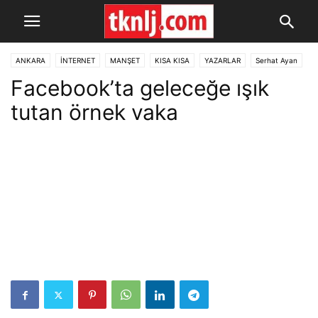
ANKARA
İNTERNET
MANŞET
KISA KISA
YAZARLAR
Serhat Ayan
Facebook’ta geleceğe ışık
SOSYAL MEDYA
tutan örnek vaka