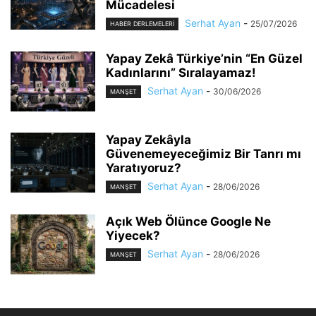
Mücadelesi
Serhat Ayan
-
25/07/2026
HABER DERLEMELERI
Yapay Zekâ Türkiye’nin “En Güzel
Kadınlarını” Sıralayamaz!
Serhat Ayan
-
30/06/2026
MANŞET
Yapay Zekâyla
Güvenemeyeceğimiz Bir Tanrı mı
Yaratıyoruz?
Serhat Ayan
-
28/06/2026
MANŞET
Açık Web Ölünce Google Ne
Yiyecek?
Serhat Ayan
-
28/06/2026
MANŞET