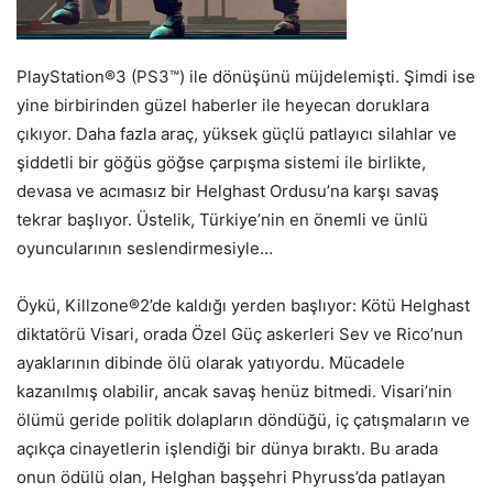
PlayStation®3 (PS3™) ile dönüşünü müjdelemişti. Şimdi ise
yine birbirinden güzel haberler ile heyecan doruklara
çıkıyor. Daha fazla araç, yüksek güçlü patlayıcı silahlar ve
şiddetli bir göğüs göğse çarpışma sistemi ile birlikte,
devasa ve acımasız bir Helghast Ordusu’na karşı savaş
tekrar başlıyor. Üstelik, Türkiye’nin en önemli ve ünlü
oyuncularının seslendirmesiyle…
Öykü, Killzone®2’de kaldığı yerden başlıyor: Kötü Helghast
diktatörü Visari, orada Özel Güç askerleri Sev ve Rico’nun
ayaklarının dibinde ölü olarak yatıyordu. Mücadele
kazanılmış olabilir, ancak savaş henüz bitmedi. Visari’nin
ölümü geride politik dolapların döndüğü, iç çatışmaların ve
açıkça cinayetlerin işlendiği bir dünya bıraktı. Bu arada
onun ödülü olan, Helghan başşehri Phyruss’da patlayan