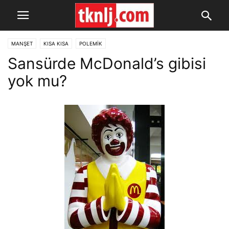
MANŞET
KISA KISA
POLEMİK
Sansürde McDonald’s gibisi
yok mu?