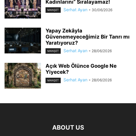
Kadınlarını” Sıralayamaz!
Serhat Ayan
-
30/06/2026
MANŞET
Yapay Zekâyla
Güvenemeyeceğimiz Bir Tanrı mı
Yaratıyoruz?
Serhat Ayan
-
28/06/2026
MANŞET
Açık Web Ölünce Google Ne
Yiyecek?
Serhat Ayan
-
28/06/2026
MANŞET
ABOUT US