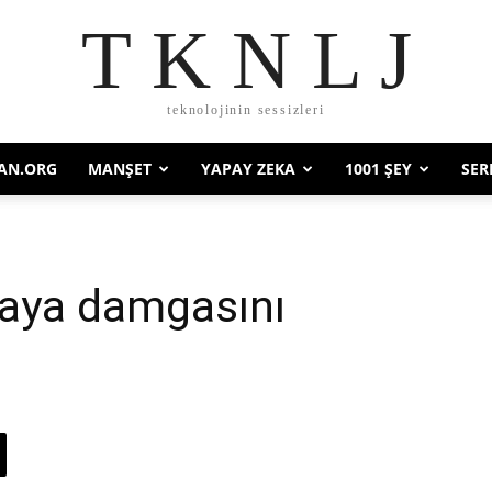
T K N L J
teknolojinin sessizleri
AN.ORG
MANŞET
YAPAY ZEKA
1001 ŞEY
SER
aya damgasını