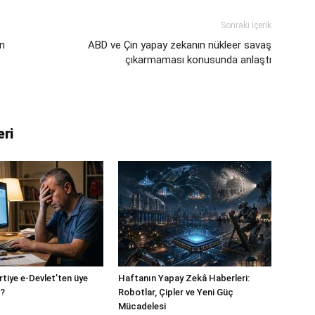
Sonraki İçerik
en
ABD ve Çin yapay zekanın nükleer savaş
çıkarmaması konusunda anlaştı
eri
artiye e-Devlet’ten üye
Haftanın Yapay Zekâ Haberleri:
i?
Robotlar, Çipler ve Yeni Güç
Mücadelesi