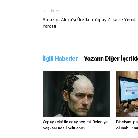
Önceki İçerik
Amazon Alexa’yı Üretken Yapay Zeka ile Yenid
Yarattı
İlgili Haberler
Yazarın Diğer İçerikl
Yapay zekâ ile aday seçimi: Belediye
Bir siyasi p
başkanı nasıl belirlenir?
olunabilir m