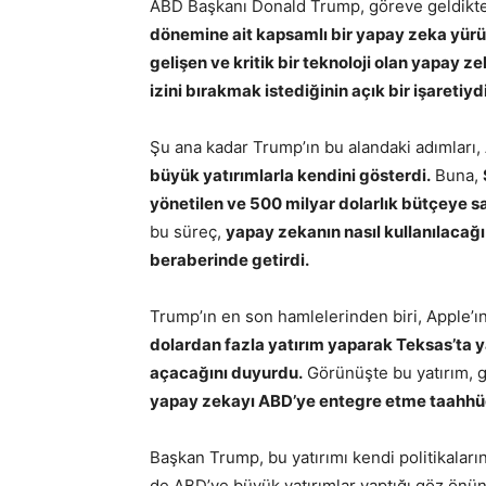
ABD Başkanı Donald Trump, göreve geldikten 
dönemine ait kapsamlı bir yapay zeka yürüt
gelişen ve kritik bir teknoloji olan yapay 
izini bırakmak istediğinin açık bir işaretiydi
Şu ana kadar Trump’ın bu alandaki adımları,
büyük yatırımlarla kendini gösterdi.
Buna,
yönetilen ve 500 milyar dolarlık bütçeye sa
bu süreç,
yapay zekanın nasıl kullanılacağ
beraberinde getirdi.
Trump’ın en son hamlelerinden biri, Apple’ı
dolardan fazla yatırım yaparak Teksas’ta y
açacağını duyurdu.
Görünüşte bu yatırım, 
yapay zekayı ABD’ye entegre etme taahhüd
Başkan Trump, bu yatırımı kendi politikaları
de ABD’ye büyük yatırımlar yaptığı göz önün