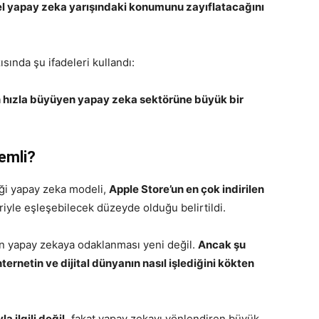
esel yapay zeka yarışındaki konumunu zayıflatacağını
ısında şu ifadeleri kullandı:
n hızla büyüyen yapay zeka sektörüne büyük bir
emli?
iği yapay zeka modeli,
Apple Store’un en çok indirilen
riyle eşleşebilecek düzeyde olduğu belirtildi.
in yapay zekaya odaklanması yeni değil.
Ancak şu
ternetin ve dijital dünyanın nasıl işlediğini kökten
 ilgili değil,
fakat yapay zekayı yönlendiren büyük