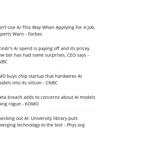
n’t Use AI This Way When Applying For A Job,
xperts Warn - Forbes
indr's AI spend is paying off and its pricey
w tier has had some surprises, CEO says -
NBC
MD buys chip startup that hardwires AI
dels into its silicon - CNBC
eta breach adds to concerns about AI models
oing rogue - KOMO
ecking out AI: University library puts
erging technology to the test - Phys.org