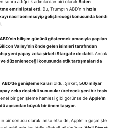
sonra attığı ilk adımlardan biri olarak
Biden
me emrini iptal etti.
Bu, Trump’ın ABD’nin
hızla
zekayı nasıl benimseyip geliştireceği konusunda kendi
.
ABD’nin bilişim gücünü göstermek amacıyla yapılan
Silicon Valley’nin önde gelen isimleri tarafından
hip yeni yapay zeka şirketi Stargate de dahil.
Ancak
ı ve düzenleneceği konusunda etik tartışmaları da
n
ABD’de genişleme kararı
oldu. Şirket,
500 milyar
apay zeka destekli sunucular üretecek yeni bir tesis
genel bir genişleme hamlesi gibi görünse de
Apple’ın
ü açısından büyük bir önem taşıyor.
nın bir sonucu olarak lanse etse de, Apple’ın geçmişte
e alındığında, bu iddia şüpheli görünüyor.
Wall Street