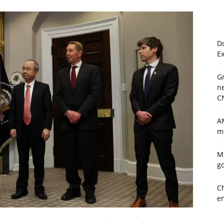
Do
E
Gr
ne
C
A
mo
M
g
Ch
em