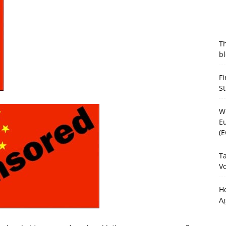
T
bl
Fi
S
Wh
Eu
(E
Ta
V
H
A