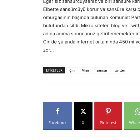
Eğer siz sansürcüyseniz ve biri sansüre karş
Elbette sansürcüyü korur ve sansüre karşı çı
omurgasının başında bulunan Komünist Parti 
bulutundan sildi. Mikro siteler, blog ve Twi
adına arama sonucunuz getirilememektedir” y
Çin’de şu anda internet ortamında 450 mily
zor…
ETIKETLER
Çin
Mısır
sansür
twitter
Facebook
X
Pinterest
What