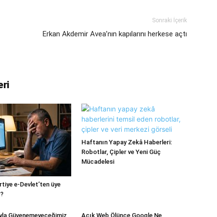
Sonraki İçerik
Erkan Akdemir Avea’nın kapılarını herkese açtı
eri
Haftanın Yapay Zekâ Haberleri:
Robotlar, Çipler ve Yeni Güç
Mücadelesi
artiye e-Devlet’ten üye
i?
yla Güvenemeyeceğimiz
Açık Web Ölünce Google Ne