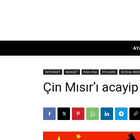
AY
İNTERNET
MANŞET
KISA KISA
POLEMİK
SOSYAL MED
Çin Mısır’ı acayi