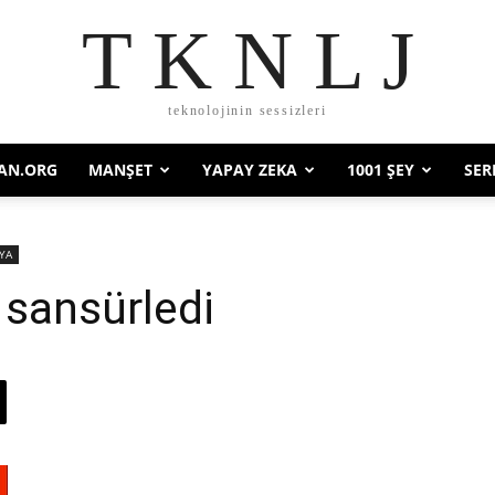
T K N L J
teknolojinin sessizleri
AN.ORG
MANŞET
YAPAY ZEKA
1001 ŞEY
SER
YA
p sansürledi