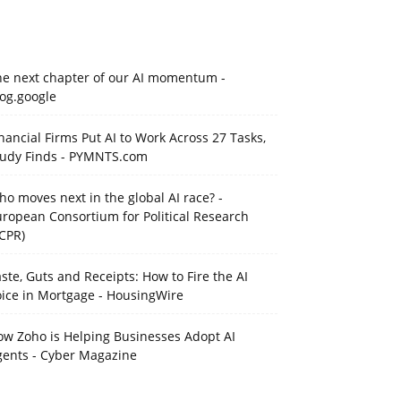
he next chapter of our AI momentum -
og.google
nancial Firms Put AI to Work Across 27 Tasks,
tudy Finds - PYMNTS.com
o moves next in the global AI race? -
ropean Consortium for Political Research
CPR)
ste, Guts and Receipts: How to Fire the AI
oice in Mortgage - HousingWire
ow Zoho is Helping Businesses Adopt AI
gents - Cyber Magazine