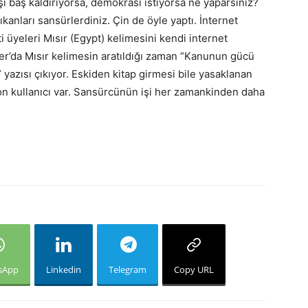
ı baş kaldırıyorsa, demokrasi istiyorsa ne yaparsınız?
kanları sansürlerdiniz. Çin de öyle yaptı. İnternet
üyeleri Mısır (Egypt) kelimesini kendi internet
tter’da Mısır kelimesin aratıldığı zaman “Kanunun gücü
azısı çıkıyor. Eskiden kitap girmesi bile yasaklanan
on kullanıcı var. Sansürcünün işi her zamankinden daha
sApp
Linkedin
Telegram
Copy URL