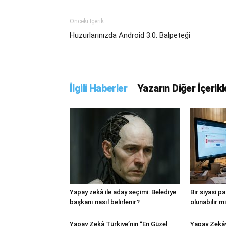
Önceki İçerik
Huzurlarınızda Android 3.0: Balpeteği
İlgili Haberler
Yazarın Diğer İçerikl
Yapay zekâ ile aday seçimi: Belediye
Bir siyasi p
başkanı nasıl belirlenir?
olunabilir m
Yapay Zekâ Türkiye’nin “En Güzel
Yapay Zekâ