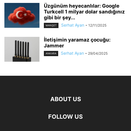
Üzgünüm heyecanlılar: Google
Turkcell 1 milyar dolar sandığınız
gibi bir şey...
Serhat Ayan
-
12/11/2025
MANŞET
İletişimin yaramaz çocuğu:
Jammer
Serhat Ayan
-
29/04/2025
ANKARA
ABOUT US
FOLLOW US