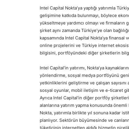
Intel Capital Nokta’ya yaptığı yatırımla Türki
gelişimine katkıda bulunmayı, böylece ekono
yükseltmeye yardımcı olmayı ve firmaların glo
şirket aynı zamanda Türkiye’ye olan bağlılığı
kapsamında Intel Capital Nokta’ya finansal v
online projelerini ve Türkiye internet ekosi
bilgisini, portföyündeki diğer şirketlerin bilg
Intel Capital’in yatırımı, Nokta’ya kaynakların
yönlendirme, sosyal medya portföyünü genişl
yetkinliklerini geliştirme ve çalışan sayısın
sosyal oyunlar, mobil iletişim ve e-ticaret gi
Ayrıca Intel Capital’in diğer portföy şirketle
alanlarına yatırım yapma konusunda önemli bi
Nokta, yatırımla birlikte yıl sonuna kadar ist
planlıyor. Sektörün büyümesinde ve canlanm
tüketicinin internetten aldığı hizmetin nicel