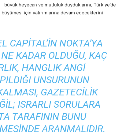
büyük heyecan ve mutluluk duyduklarını, Türkiye’de
n büyümesi için yatırımlarına devam edeceklerini
L CAPITAL’IN NOKTA’YA
N NE KADAR OLDUĞU, KAÇ
LIK, HANGLIK ANGI
PILDIĞI UNSURUNUN
KALMASI, GAZETECILIK
ĞIL; ISRARLI SORULARA
TA TARAFININ BUNU
MESINDE ARANMALIDIR.