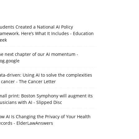
udents Created a National AI Policy
amework. Here’s What It Includes - Education
eek
he next chapter of our AI momentum -
og.google
ta-driven: Using AI to solve the complexities
 cancer - The Cancer Letter
all print: Boston Symphony will augment its
sicians with AI - Slipped Disc
w AI Is Changing the Privacy of Your Health
ecords - ElderLawAnswers