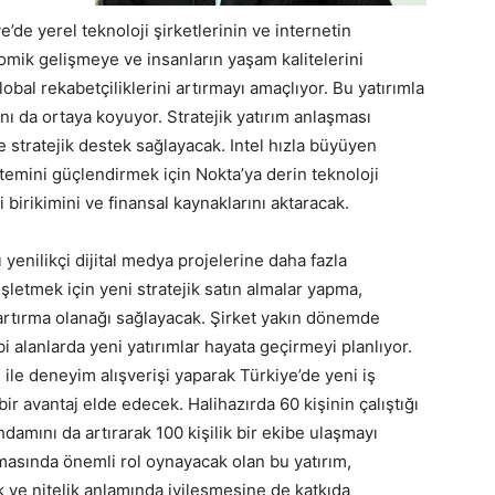
ye’de yerel teknoloji şirketlerinin ve internetin
mik gelişmeye ve insanların yaşam kalitelerini
bal rekabetçiliklerini artırmayı amaçlıyor. Bu yatırımla
nı da ortaya koyuyor. Stratejik yatırım anlaşması
e stratejik destek sağlayacak. Intel hızla büyüyen
stemini güçlendirmek için Nokta’ya derin teknoloji
i birikimini ve finansal kaynaklarını aktaracak.
ı yenilikçi dijital medya projelerine daha fazla
etmek için yeni stratejik satın almalar yapma,
ı artırma olanağı sağlayacak. Şirket yakın dönemde
bi alanlarda yeni yatırımlar hayata geçirmeyi planlıyor.
ri ile deneyim alışverişi yaparak Türkiye’de yeni iş
r avantaj elde edecek. Halihazırda 60 kişinin çalıştığı
ihdamını da artırarak 100 kişilik bir ekibe ulaşmayı
asında önemli rol oynayacak olan bu yatırım,
ik ve nitelik anlamında iyileşmesine de katkıda