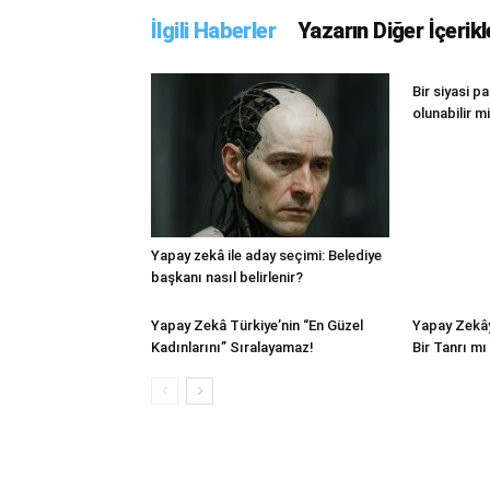
İlgili Haberler
Yazarın Diğer İçerikl
Bir siyasi p
olunabilir m
Yapay zekâ ile aday seçimi: Belediye
başkanı nasıl belirlenir?
Yapay Zekâ Türkiye’nin “En Güzel
Yapay Zekâ
Kadınlarını” Sıralayamaz!
Bir Tanrı m