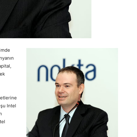
çimde
ünyanın
pital,
rek
ketlerine
şu Intel
m
tel