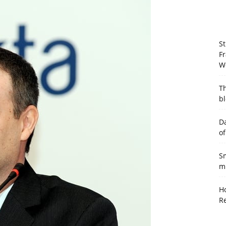
St
Fr
W
T
bl
Da
of
Sm
mu
Ho
R