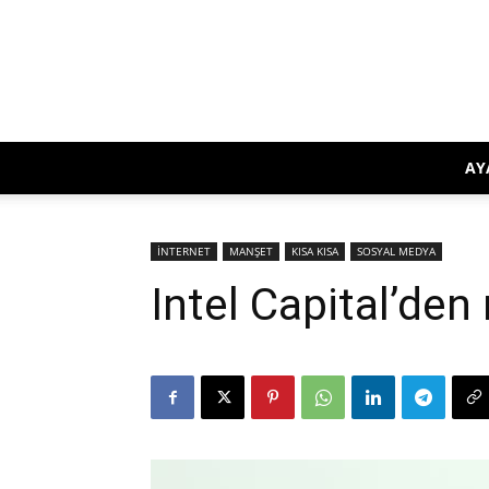
AY
İNTERNET
MANŞET
KISA KISA
SOSYAL MEDYA
Intel Capital’den 