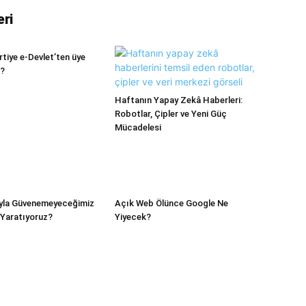
eri
artiye e-Devlet’ten üye
i?
Haftanın Yapay Zekâ Haberleri:
Robotlar, Çipler ve Yeni Güç
Mücadelesi
yla Güvenemeyeceğimiz
Açık Web Ölünce Google Ne
ı Yaratıyoruz?
Yiyecek?