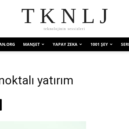
T K N L J
teknolojinin sessizleri
AN.ORG
MANŞET
YAPAY ZEKA
1001 ŞEY
SER
noktalı yatırım