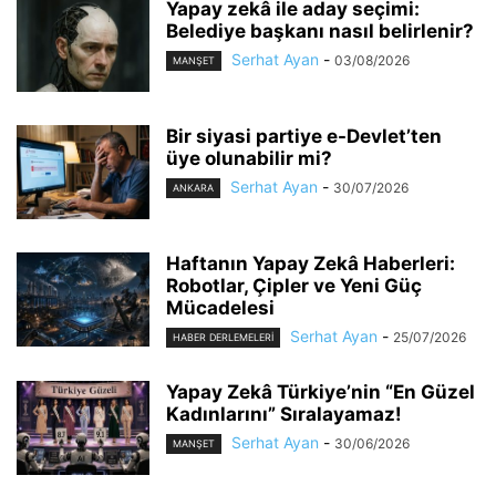
Yapay zekâ ile aday seçimi:
Belediye başkanı nasıl belirlenir?
Serhat Ayan
-
03/08/2026
MANŞET
Bir siyasi partiye e-Devlet’ten
üye olunabilir mi?
Serhat Ayan
-
30/07/2026
ANKARA
Haftanın Yapay Zekâ Haberleri:
Robotlar, Çipler ve Yeni Güç
Mücadelesi
Serhat Ayan
-
25/07/2026
HABER DERLEMELERI
Yapay Zekâ Türkiye’nin “En Güzel
Kadınlarını” Sıralayamaz!
Serhat Ayan
-
30/06/2026
MANŞET