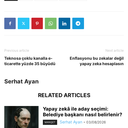
Previous article
Next article
Teknosa çoklu kanalla e-
Enflasyonu bu zekalar değil
ticarette yüzde 35 büyüdü
yapay zeka hesaplasın
Serhat Ayan
RELATED ARTICLES
Yapay zekâ ile aday seçimi:
Belediye başkanı nasıl belirlenir?
Serhat Ayan
-
03/08/2026
MANŞET