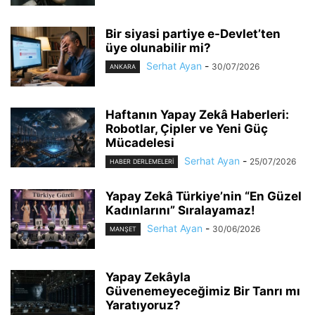
Bir siyasi partiye e-Devlet’ten
üye olunabilir mi?
Serhat Ayan
-
30/07/2026
ANKARA
Haftanın Yapay Zekâ Haberleri:
Robotlar, Çipler ve Yeni Güç
Mücadelesi
Serhat Ayan
-
25/07/2026
HABER DERLEMELERI
Yapay Zekâ Türkiye’nin “En Güzel
Kadınlarını” Sıralayamaz!
Serhat Ayan
-
30/06/2026
MANŞET
Yapay Zekâyla
Güvenemeyeceğimiz Bir Tanrı mı
Yaratıyoruz?