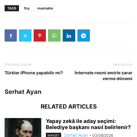
TAGS
fizy
mashable
Previous article
Next article
Türkler iPhone yapabilir mi?
İnternete resmi emirle zarar
verme dönemi
Serhat Ayan
RELATED ARTICLES
Yapay zekâ ile aday seçimi:
Belediye başkanı nasıl belirlenir?
Serhat Ayan
-
03/08/2026
MANŞET