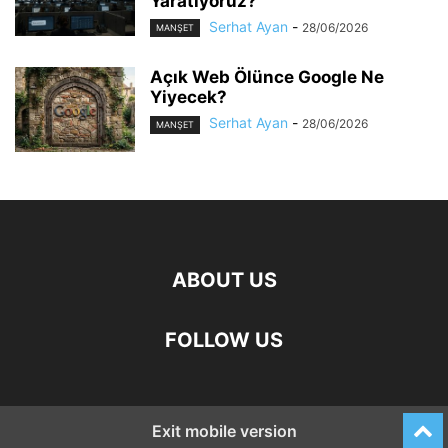
Yaratıyoruz?
Serhat Ayan
-
28/06/2026
MANŞET
Açık Web Ölünce Google Ne
Yiyecek?
Serhat Ayan
-
28/06/2026
MANŞET
ABOUT US
FOLLOW US
Exit mobile version