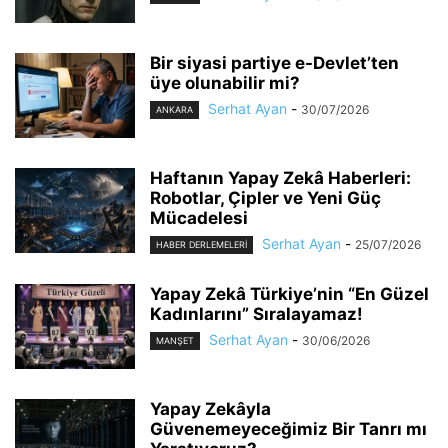
Bir siyasi partiye e-Devlet’ten
üye olunabilir mi?
Serhat Ayan
-
30/07/2026
ANKARA
Haftanın Yapay Zekâ Haberleri:
Robotlar, Çipler ve Yeni Güç
Mücadelesi
Serhat Ayan
-
25/07/2026
HABER DERLEMELERI
Yapay Zekâ Türkiye’nin “En Güzel
Kadınlarını” Sıralayamaz!
Serhat Ayan
-
30/06/2026
MANŞET
Yapay Zekâyla
Güvenemeyeceğimiz Bir Tanrı mı