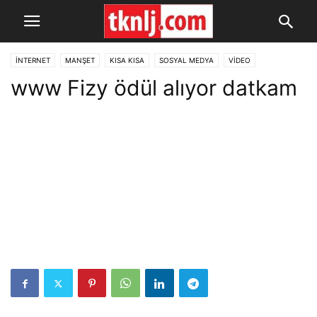
İNTERNET
MANŞET
KISA KISA
SOSYAL MEDYA
VİDEO
www Fizy ödül alıyor datkam