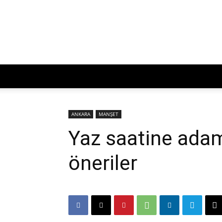
ANKARA
MANŞET
Yaz saatine adam
öneriler