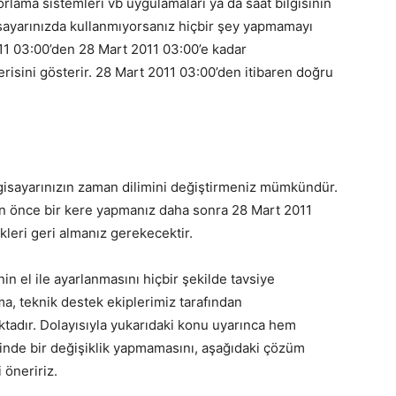
orlama sistemleri vb uygulamaları ya da saat bilgisinin
gisayarınızda kullanmıyorsanız hiçbir şey yapmamayı
11 03:00’den 28 Mart 2011 03:00’e kadar
lerisini gösterir. 28 Mart 2011 03:00’den itibaren doğru
lgisayarınızın zaman dilimini değiştirmeniz mümkündür.
n önce bir kere yapmanız daha sonra 28 Mart 2011
leri geri almanız gerekecektir.
in el ile ayarlanmasını hiçbir şekilde tavsiye
a, teknik destek ekiplerimiz tarafından
adır. Dolayısıyla yukarıdaki konu uyarınca hem
inde bir değişiklik yapmamasını, aşağıdaki çözüm
 öneririz.