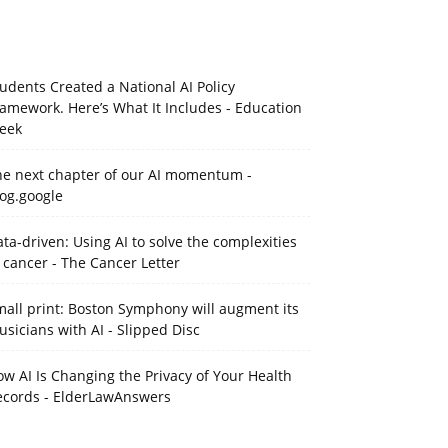
udents Created a National AI Policy
amework. Here’s What It Includes - Education
eek
he next chapter of our AI momentum -
og.google
ta-driven: Using AI to solve the complexities
 cancer - The Cancer Letter
all print: Boston Symphony will augment its
sicians with AI - Slipped Disc
w AI Is Changing the Privacy of Your Health
ecords - ElderLawAnswers