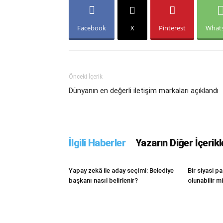
Facebook
X
Pinterest
What
Önceki İçerik
Dünyanın en değerli iletişim markaları açıklandı
İlgili Haberler
Yazarın Diğer İçerikl
Yapay zekâ ile aday seçimi: Belediye
Bir siyasi p
başkanı nasıl belirlenir?
olunabilir m