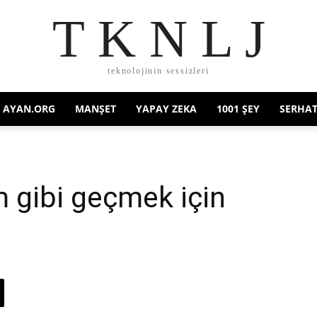
T K N L J
teknolojinin sessizleri
AYAN.ORG
MANŞET
YAPAY ZEKA
1001 ŞEY
SERHAT
 gibi geçmek için