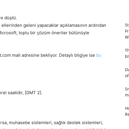
re düştü.
St
 ellerinden geleni yapacaklar açıklamasının ardından
Fr
icrosoft, toplu bir çözüm öneriler bütünüyle
W
T
.com mail adresine bekliyor. Detaylı bilgiye ise
bu
bl
Da
of
Sm
rel saatidir, [GMT 2].
mu
Ho
R
orsa, muhasebe sistemleri, sağlık destek sistemleri,