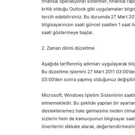
finansal operasyonel sistemler, finansal rap
kritik olduğu Outlook gibi uygulamaları bil
tercih edebilirsiniz. Bu durumda 27 Mart 20
bilgisayarınızın saati güncel saatten 1 saat i
saati göstermeye başlar.
2. Zaman dilimi düzeltme
Aşağıda tariflenmiş adımları uygulayarak bi
Bu düzeltme işlemini 27 Mart 2011 03:00’de
03:00’den sonra yapmış olduğunuz değişiklik
Microsoft, Windows İşletim Sisteminin saatin
etmemektedir. Bu şekilde yapılan bir ayarlam
desteklenemez hale gelmesine neden olmakt
sizlerin hem de kamuoyunun bilgisayar saat
önerilerini dikkate alarak, değerlendirmesini