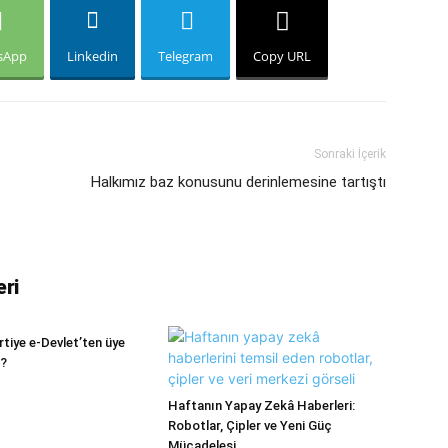
sApp
Linkedin
Telegram
Copy URL
Sonraki İçerik
Halkımız baz konusunu derinlemesine tartıştı
eri
artiye e-Devlet’ten üye
i?
Haftanın Yapay Zekâ Haberleri:
Robotlar, Çipler ve Yeni Güç
Mücadelesi