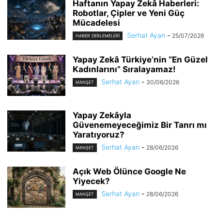
Haftanın Yapay Zekâ Haberleri:
Robotlar, Çipler ve Yeni Güç
Mücadelesi
Serhat Ayan
-
25/07/2026
HABER DERLEMELERI
Yapay Zekâ Türkiye’nin “En Güzel
Kadınlarını” Sıralayamaz!
Serhat Ayan
-
30/06/2026
MANŞET
Yapay Zekâyla
Güvenemeyeceğimiz Bir Tanrı mı
Yaratıyoruz?
Serhat Ayan
-
28/06/2026
MANŞET
Açık Web Ölünce Google Ne
Yiyecek?
Serhat Ayan
-
28/06/2026
MANŞET