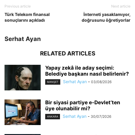
Previous article
Next article
Türk Telekom finansal
İnterneti yasaklamıyor,
sonuçlarını açıkladı
doğrusunu öğretiyorlar
Serhat Ayan
RELATED ARTICLES
Yapay zekâ ile aday seçimi:
Belediye başkanı nasıl belirlenir?
Serhat Ayan
-
03/08/2026
MANŞET
Bir siyasi partiye e-Devlet’ten
üye olunabilir mi?
Serhat Ayan
-
30/07/2026
ANKARA