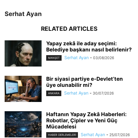
Serhat Ayan
RELATED ARTICLES
Yapay zekâ ile aday seçimi:
Belediye başkanı nasıl belirlenir?
Serhat Ayan
-
03/08/2026
MANŞET
Bir siyasi partiye e-Devlet’ten
üye olunabilir mi?
Serhat Ayan
-
30/07/2026
ANKARA
Haftanın Yapay Zekâ Haberleri:
Robotlar, Çipler ve Yeni Güç
Mücadelesi
Serhat Ayan
-
25/07/2026
HABER DERLEMELERI