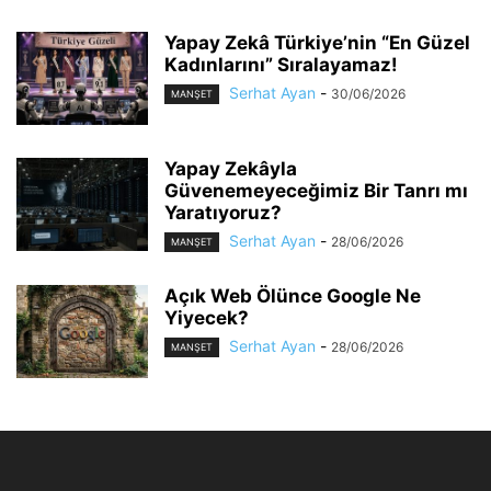
Yapay Zekâ Türkiye’nin “En Güzel
Kadınlarını” Sıralayamaz!
Serhat Ayan
-
30/06/2026
MANŞET
Yapay Zekâyla
Güvenemeyeceğimiz Bir Tanrı mı
Yaratıyoruz?
Serhat Ayan
-
28/06/2026
MANŞET
Açık Web Ölünce Google Ne
Yiyecek?
Serhat Ayan
-
28/06/2026
MANŞET