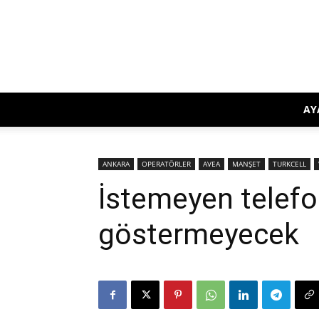
AY
ANKARA
OPERATÖRLER
AVEA
MANŞET
TURKCELL
İstemeyen telefo
göstermeyecek