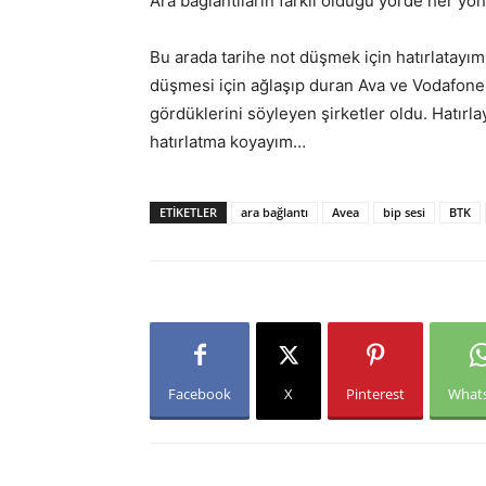
Ara bağlantıların farklı olduğu yörde her y
Bu arada tarihe not düşmek için hatırlatayım
düşmesi için ağlaşıp duran Ava ve Vodafone 
gördüklerini söyleyen şirketler oldu. Hatır
hatırlatma koyayım…
ETIKETLER
ara bağlantı
Avea
bip sesi
BTK
Facebook
X
Pinterest
What