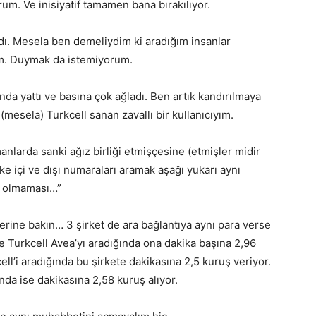
um. Ve inisiyatif tamamen bana bırakılıyor.
dı. Mesela ben demeliydim ki aradığım insanlar
um. Duymak da istemiyorum.
da yattı ve basına çok ağladı. Ben artık kandırılmaya
(mesela) Turkcell sanan zavallı bir kullanıcıyım.
anlarda sanki ağız birliği etmişçesine (etmişler midir
e içi ve dışı numaraları aramak aşağı yukarı aynı
ya olmaması…”
lerine bakın… 3 şirket de ara bağlantıya aynı para verse
ve Turkcell Avea’yı aradığında ona dakika başına 2,96
ll’i aradığında bu şirkete dakikasına 2,5 kuruş veriyor.
nda ise dakikasına 2,58 kuruş alıyor.