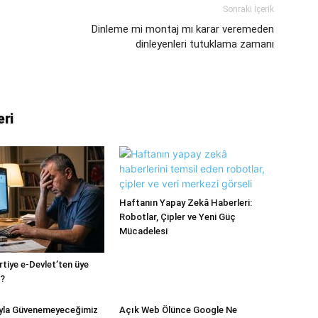
Sonraki İçerik
Dinleme mi montaj mı karar veremeden
dinleyenleri tutuklama zamanı
eri
Haftanın Yapay Zekâ Haberleri:
Robotlar, Çipler ve Yeni Güç
Mücadelesi
artiye e-Devlet’ten üye
i?
yla Güvenemeyeceğimiz
Açık Web Ölünce Google Ne