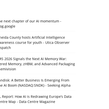
he next chapter of our AI momentum -
og.google
eida County hosts Artificial Intelligence
areness course for youth - Utica Observer
ispatch
MS 2026 Signals the Next AI Memory War:
iered Memory, zHBM, and Advanced Packaging
semivision
ndisk: A Better Business Is Emerging From
he AI Boom (NASDAQ:SNDK) - Seeking Alpha
L Report: How AI is Redrawing Europe’s Data
entre Map - Data Centre Magazine