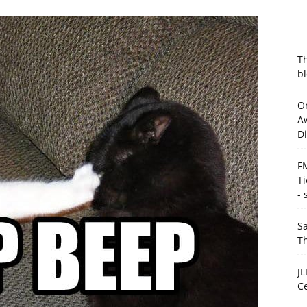
T
bl
On
Aw
D
F
T
- 
Sa
T
JL
C