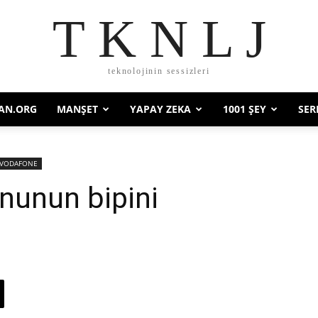
T K N L J
teknolojinin sessizleri
AN.ORG
MANŞET
YAPAY ZEKA
1001 ŞEY
SER
VODAFONE
nunun bipini