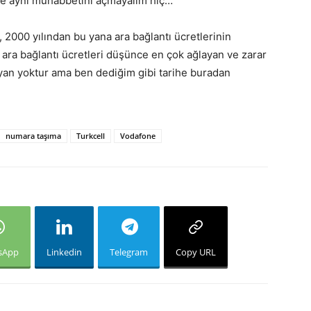
öne aynı muhabbetini açmayalım hiç…
, 2000 yılından bu yana ara bağlantı ücretlerinin
ara bağlantı ücretleri düşünce en çok ağlayan ve zarar
layan yoktur ama ben dediğim gibi tarihe buradan
numara taşıma
Turkcell
Vodafone
sApp
Linkedin
Telegram
Copy URL